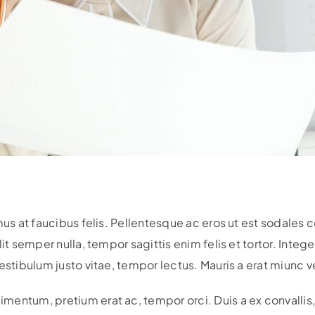
mus at faucibus felis. Pellentesque ac eros ut est sodales 
it semper nulla, tempor sagittis enim felis et tortor. Intege
estibulum justo vitae, tempor lectus. Mauris a erat miunc v
entum, pretium erat ac, tempor orci. Duis a ex convallis,