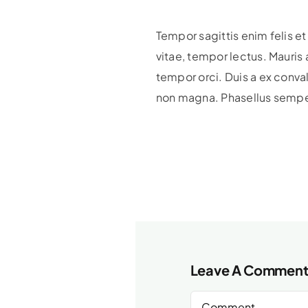
Tempor sagittis enim felis et
vitae, tempor lectus. Mauris
tempor orci. Duis a ex convall
non magna. Phasellus semper 
Leave A Commen
Comment