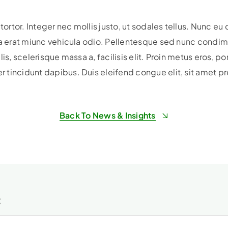
 tortor. Integer nec mollis justo, ut sodales tellus. Nunc eu
 a erat miunc vehicula odio.
Pellentesque sed nunc condime
is, scelerisque massa a, facilisis elit. Proin metus eros, po
tincidunt dapibus. Duis eleifend congue elit, sit amet pr
Back To News & Insights
t