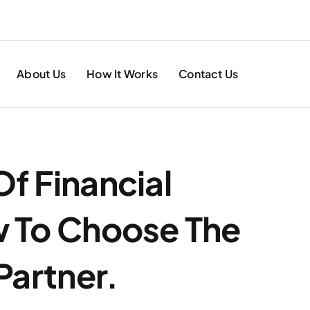
About Us
How It Works
Contact Us
Of Financial
w To Choose The
Partner.