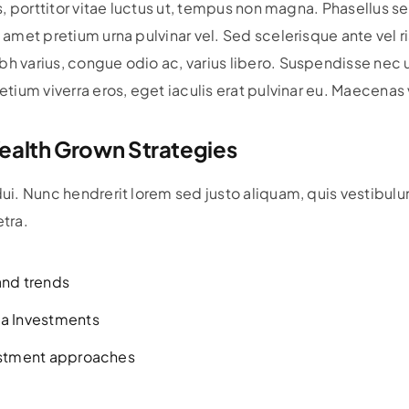
ros, porttitor vitae luctus ut, tempus non magna. Phasellus
t amet pretium urna pulvinar vel. Sed scelerisque ante vel 
bh varius, congue odio ac, varius libero. Suspendisse nec
retium viverra eros, eget iaculis erat pulvinar eu. Maecenas
ealth Grown Strategies
 dui. Nunc hendrerit lorem sed justo aliquam, quis vestibul
etra.
and trends
da Investments
vestment approaches