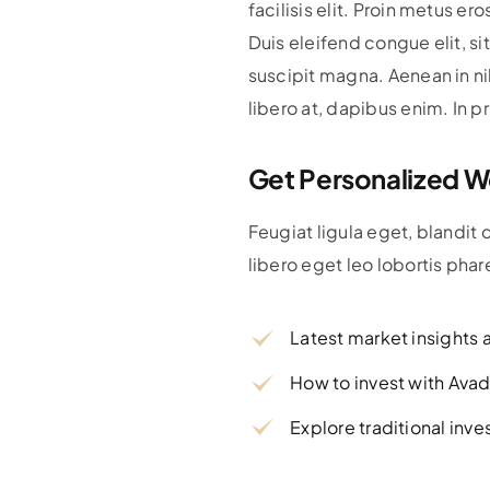
facilisis elit. Proin metus e
Duis eleifend congue elit, si
suscipit magna. Aenean in ni
libero at, dapibus enim. In p
Get Personalized W
Feugiat ligula eget, blandit
libero eget leo lobortis phar
Latest market insights 
How to invest with Ava
Explore traditional in