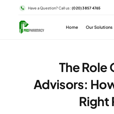
Skip
Have a Question? Call us :
(020) 3857 4765
to
content
Home
Our Solutions
The Role 
Advisors: Ho
Right 