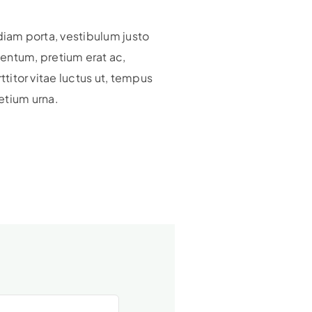
 diam porta, vestibulum justo
ntum, pretium erat ac,
rttitor vitae luctus ut, tempus
etium urna.