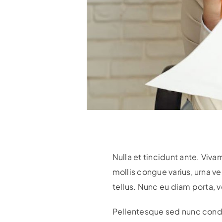
Nulla et tincidunt ante. Viva
mollis congue varius, urna vel
tellus. Nunc eu diam porta, v
Pellentesque sed nunc condim