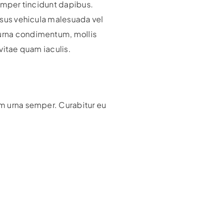
 semper tincidunt dapibus.
risus vehicula malesuada vel
 urna condimentum, mollis
 vitae quam iaculis.
um urna semper. Curabitur eu